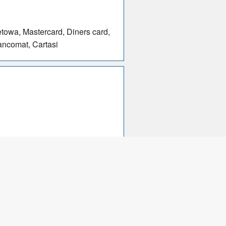
etowa, Mastercard, Diners card,
ancomat, Cartasi
ych