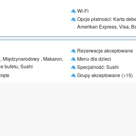
Wi-Fi
Opcje płatności: Karta deb
Amerikan Express, Visa, B
Rezerwacje akceptowane
, Międzynarodowy , Makaron,
Menu dla dzieci
e bufetu, Sushi
Specjalność: Sushi
ięte
Grupy akceptowane (>15)
wiązane linki do stron internetow