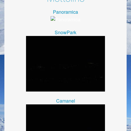
Panoramica
SnowPark
Camanel