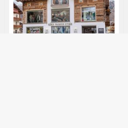
Módní
Jack and Jack Point