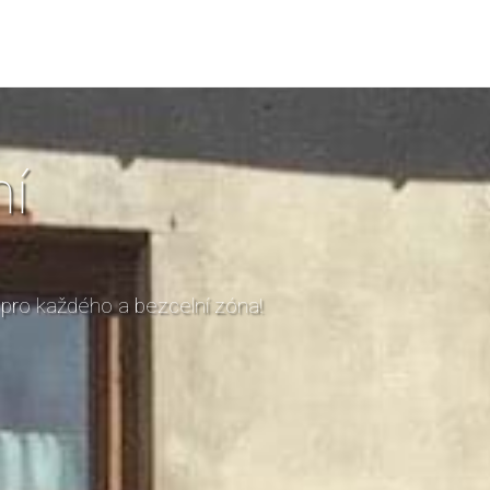
í
 pro každého a bezcelní zóna!