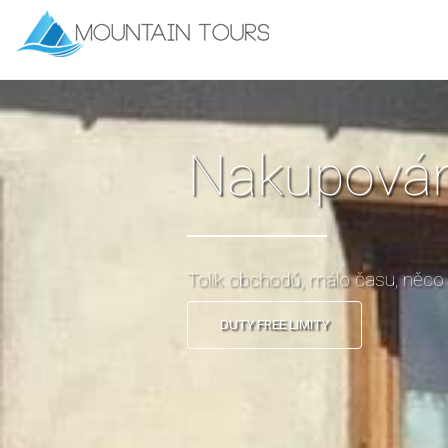
Nakupován
Tolik obchodů, málo času, něco
DUTY FREE LIMITY