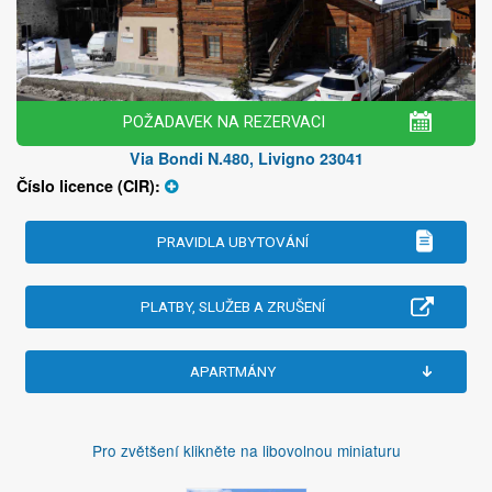
POŽADAVEK NA REZERVACI
Via Bondi N.480, Livigno 23041
Číslo licence (CIR):
PRAVIDLA UBYTOVÁNÍ
PLATBY, SLUŽEB A ZRUŠENÍ
APARTMÁNY
Pro zvětšení klikněte na libovolnou miniaturu