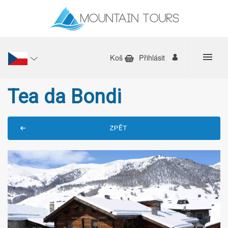
Koš
Přihlásit
Tea da Bondi
ZPĔT