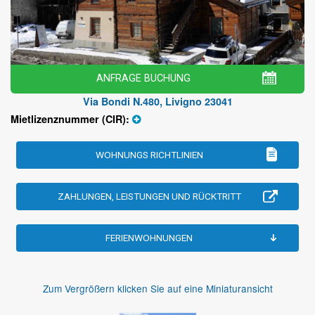
ANFRAGE BUCHUNG
Via Bondi N.480, Livigno 23041
Mietlizenznummer (CIR):
WOHNUNGS RICHTLINIEN
ZAHLUNGEN, LEISTUNGEN UND RÜCKTRITT
FERIENWOHNUNGEN
Zum Vergrößern klicken Sie auf eine Miniaturansicht