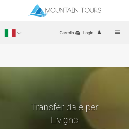
Carrello
Login
Transfer da e per
Livigno